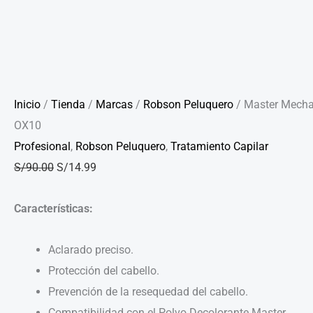
Inicio
/
Tienda
/
Marcas
/
Robson Peluquero
/ Master Mech
OX10
Profesional
,
Robson Peluquero
,
Tratamiento Capilar
S/
90.00
S/
14.99
Características:
Aclarado preciso.
Protección del cabello.
Prevención de la resequedad del cabello.
Compatibilidad con el Polvo Decolorante Master