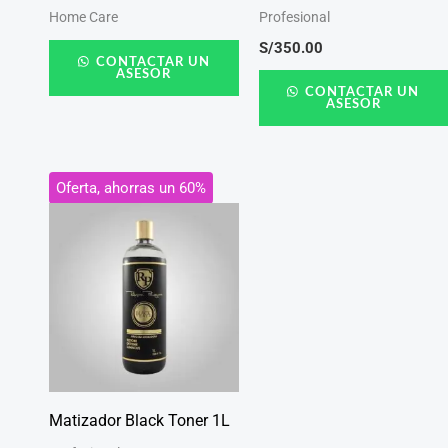
Home Care
Profesional
S/
350.00
CONTACTAR UN
ASESOR
CONTACTAR UN
ASESOR
El
El
Oferta, ahorras un 60%
precio
precio
original
actual
era:
es:
S/250.00.
S/99.99.
Matizador Black Toner 1L