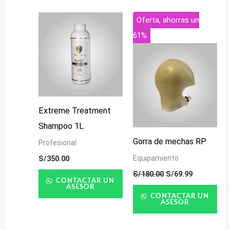
El
El
Oferta, ahorras un
precio
precio
61%
original
actual
era:
es:
S/180.00.
S/69.99.
Extreme Treatment
Shampoo 1L
Gorra de mechas RP
Profesional
S/
350.00
Equipamiento
S/
180.00
S/
69.99
CONTACTAR UN
ASESOR
CONTACTAR UN
ASESOR