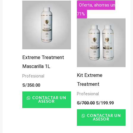
El
El
Oferta, ahorras un
precio
precio
71%
original
actual
era:
es:
S/700.00.
S/199.99.
Extreme Treatment
Mascarilla 1L
Kit Extreme
Profesional
Treatment
S/
350.00
Profesional
CONTACTAR UN
ASESOR
S/
700.00
S/
199.99
CONTACTAR UN
ASESOR