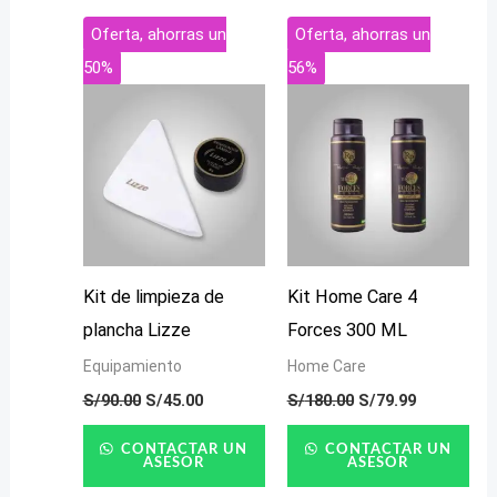
El
El
El
El
Oferta, ahorras un
Oferta, ahorras un
precio
precio
precio
precio
50%
56%
original
actual
original
actual
era:
es:
era:
es:
S/90.00.
S/45.00.
S/180.00.
S/79.99.
Kit de limpieza de
Kit Home Care 4
plancha Lizze
Forces 300 ML
Equipamiento
Home Care
S/
90.00
S/
45.00
S/
180.00
S/
79.99
CONTACTAR UN
CONTACTAR UN
ASESOR
ASESOR