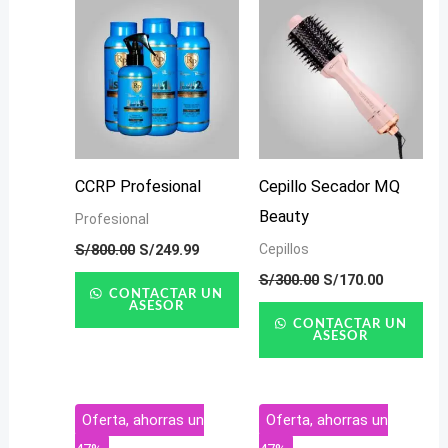
S/800.00.
S/249.99.
S/300.00.
S/170.00.
CCRP Profesional
Cepillo Secador MQ
Beauty
Profesional
S/
800.00
S/
249.99
Cepillos
S/
300.00
S/
170.00
CONTACTAR UN
ASESOR
CONTACTAR UN
ASESOR
El
El
El
El
Oferta, ahorras un
Oferta, ahorras un
precio
precio
precio
precio