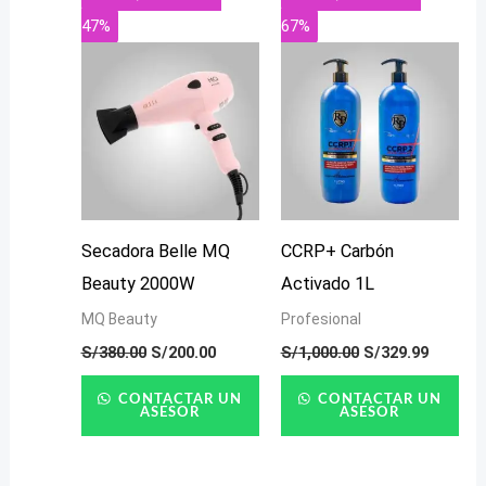
precio
precio
precio
precio
47%
67%
original
actual
original
actual
era:
es:
era:
es:
S/380.00.
S/200.00.
S/1,000.00.
S/329.9
Secadora Belle MQ
CCRP+ Carbón
Beauty 2000W
Activado 1L
MQ Beauty
Profesional
S/
380.00
S/
200.00
S/
1,000.00
S/
329.99
CONTACTAR UN
CONTACTAR UN
ASESOR
ASESOR