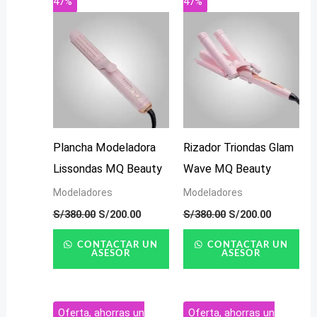
47%
47%
original
actual
original
actual
era:
es:
era:
es:
S/380.00.
S/200.00.
S/380.00.
S/200.00.
Plancha Modeladora
Rizador Triondas Glam
Lissondas MQ Beauty
Wave MQ Beauty
Modeladores
Modeladores
S/
380.00
S/
200.00
S/
380.00
S/
200.00
CONTACTAR UN
CONTACTAR UN
ASESOR
ASESOR
El
El
El
El
Oferta, ahorras un
Oferta, ahorras un