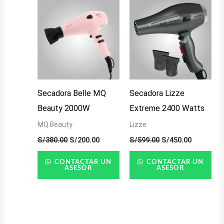
S/380.00.
S/200.00.
S/599.00.
S/450.00.
Secadora Belle MQ
Secadora Lizze
Beauty 2000W
Extreme 2400 Watts
MQ Beauty
Lizze
S/
380.00
S/
200.00
S/
599.00
S/
450.00
CONTACTAR UN
CONTACTAR UN
ASESOR
ASESOR