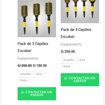
S/250.00.
S/180.00.
Pack de 4 Cepillos
Escobel
Pack de 3 Cepillos
Equipamiento
Escobel
S/
250.00
Equipamiento
Amarillo
Azul
S/
250.00
S/
180.00
Rosa
Amarillo
Azul
CONTACTAR UN
Rosa
ASESOR
CONTACTAR UN
ASESOR