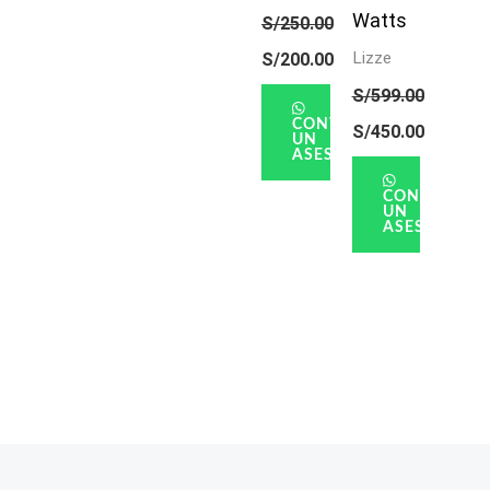
Watts
S/
250.00
Lizze
S/
200.00
S/
599.00
CONTACTAR
S/
450.00
UN
ASESOR
CONTACTAR
UN
ASESOR