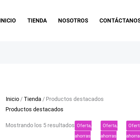
INICIO
TIENDA
NOSOTROS
CONTÁCTANO
Inicio
/
Tienda
/ Productos destacados
Productos destacados
El
El
El
El
El
El
Mostrando los 5 resultados
Oferta,
Oferta,
Ofert
precio
precio
precio
precio
preci
preci
original
actual
ahorras
original
actual
ahorras
origin
actua
ahorra