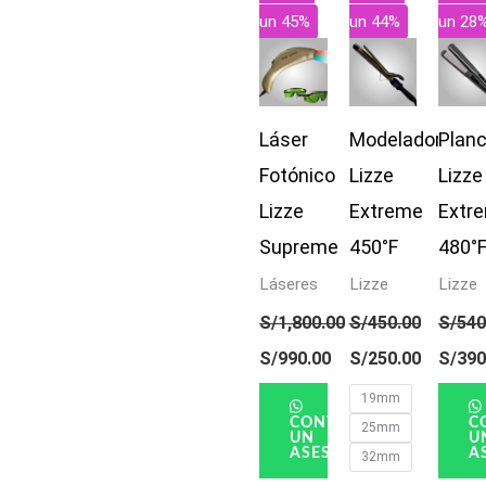
era:
es:
era:
es:
era:
es:
un 45%
un 44%
un 28
S/1,800.00.
S/990.00.
S/450.00.
S/250.00.
S/540
S/390
Láser
Modelador
Plan
Fotónico
Lizze
Lizze
Lizze
Extreme
Extr
Supreme
450°F
480°
Láseres
Lizze
Lizze
S/
1,800.00
S/
450.00
S/
540
S/
990.00
S/
250.00
S/
390
19mm
CONTACTAR
C
25mm
UN
U
ASESOR
A
32mm