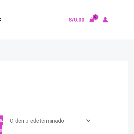
S/
0.00
S
a,
o
o
al
l
s