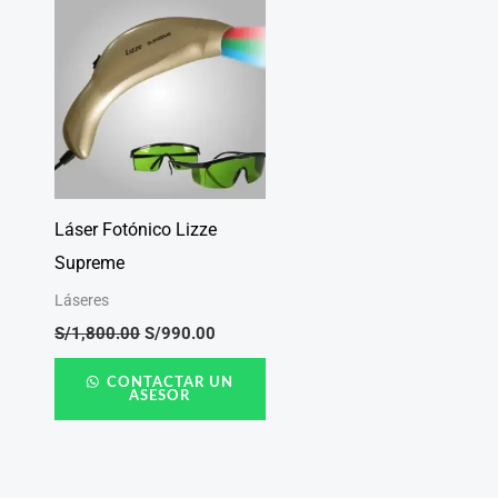
original
actual
era:
es:
S/1,800.00.
S/990.00.
Láser Fotónico Lizze
Supreme
Láseres
S/
1,800.00
S/
990.00
CONTACTAR UN
ASESOR