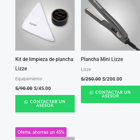
era:
es:
era:
es:
S/90.00.
S/45.00.
S/250.00.
S/200.0
Kit de limpieza de plancha
Plancha Mini Lizze
Lizze
Lizze
S/
250.00
S/
200.00
Equipamiento
S/
90.00
S/
45.00
CONTACTAR UN
ASESOR
CONTACTAR UN
ASESOR
El
El
Oferta, ahorras un 45%
precio
precio