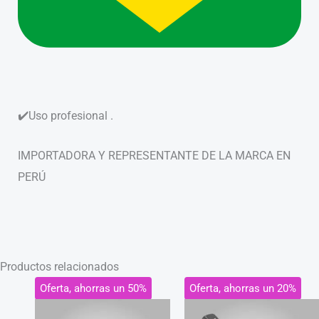
✔️Uso profesional .
IMPORTADORA Y REPRESENTANTE DE LA MARCA EN
PERÚ
Productos relacionados
El
El
El
El
Oferta, ahorras un 50%
Oferta, ahorras un 20%
precio
precio
precio
precio
original
actual
original
actual