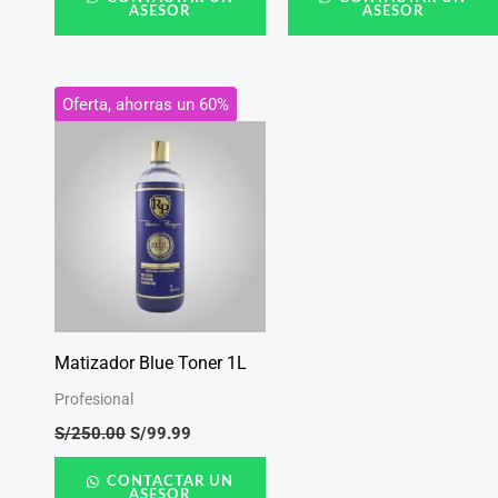
ASESOR
ASESOR
El
El
Oferta, ahorras un 60%
precio
precio
original
actual
era:
es:
S/250.00.
S/99.99.
Matizador Blue Toner 1L
Profesional
S/
250.00
S/
99.99
CONTACTAR UN
ASESOR