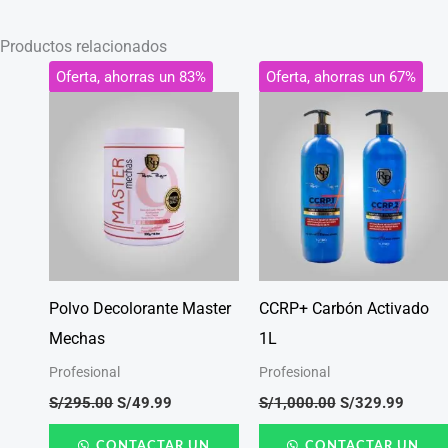
Productos relacionados
El
El
El
El
Oferta, ahorras un 83%
Oferta, ahorras un 67%
precio
precio
precio
precio
original
actual
original
actual
era:
es:
era:
es:
S/295.00.
S/49.99.
S/1,000.00.
S/329.
Polvo Decolorante Master
CCRP+ Carbón Activado
Mechas
1L
Profesional
Profesional
S/
295.00
S/
49.99
S/
1,000.00
S/
329.99
CONTACTAR UN
CONTACTAR UN