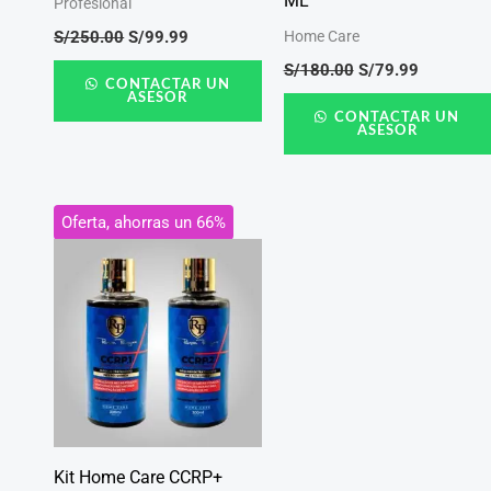
ML
Profesional
S/
250.00
S/
99.99
Home Care
S/
180.00
S/
79.99
CONTACTAR UN
ASESOR
CONTACTAR UN
ASESOR
El
El
Oferta, ahorras un 66%
precio
precio
original
actual
era:
es:
S/320.00.
S/109.99.
Kit Home Care CCRP+