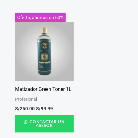
El
El
Oferta, ahorras un 60%
precio
precio
original
actual
era:
es:
S/250.00.
S/99.99.
Matizador Green Toner 1L
Profesional
S/
250.00
S/
99.99
CONTACTAR UN
ASESOR