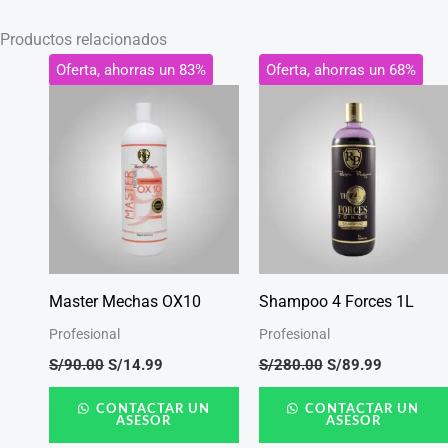
Productos relacionados
El
El
El
El
Oferta, ahorras un 83%
Oferta, ahorras un 68%
precio
precio
precio
precio
original
actual
original
actual
era:
es:
era:
es:
S/90.00.
S/14.99.
S/280.00.
S/89.99.
Master Mechas OX10
Shampoo 4 Forces 1L
Profesional
Profesional
S/
90.00
S/
14.99
S/
280.00
S/
89.99
CONTACTAR UN
CONTACTAR UN
ASESOR
ASESOR