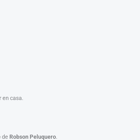
r en casa.
e
de
Robson Peluquero
.