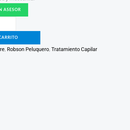
N ASESOR
CARRITO
re
,
Robson Peluquero
,
Tratamiento Capilar