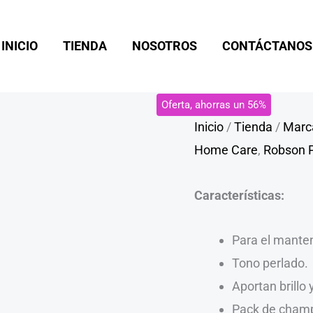
Kit
Home
INICIO
TIENDA
NOSOTROS
CONTÁCTANOS
Care
Green
300
Oferta, ahorras un 56%
ML
Inicio
/
Tienda
/
Marc
cantidad
Home Care
,
Robson 
Características:
Para el manten
Tono perlado.
Aportan brillo 
Pack de champ