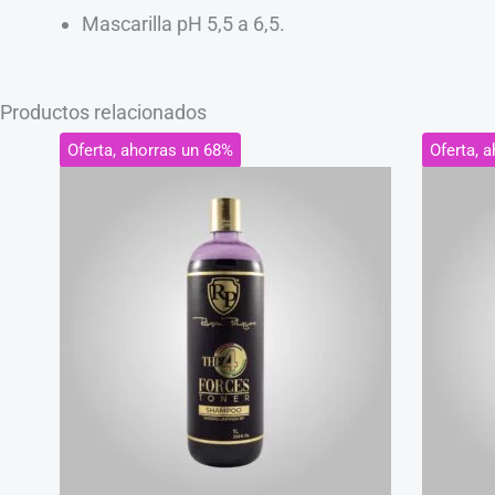
Mascarilla pH 5,5 a 6,5.
Productos relacionados
El
El
Oferta, ahorras un 68%
Oferta, 
precio
precio
original
actual
era:
es:
S/280.00.
S/89.99.