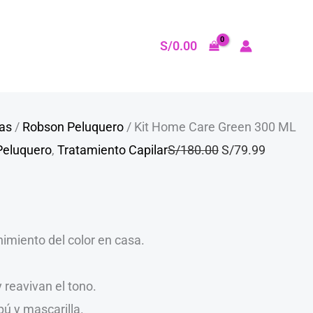
El
El
precio
precio
S/
0.00
original
actual
era:
es:
S/180.00.
S/79.99.
as
/
Robson Peluquero
/ Kit Home Care Green 300 ML
Peluquero
,
Tratamiento Capilar
S/
180.00
S/
79.99
imiento del color en casa.
y reavivan el tono.
ú y mascarilla.